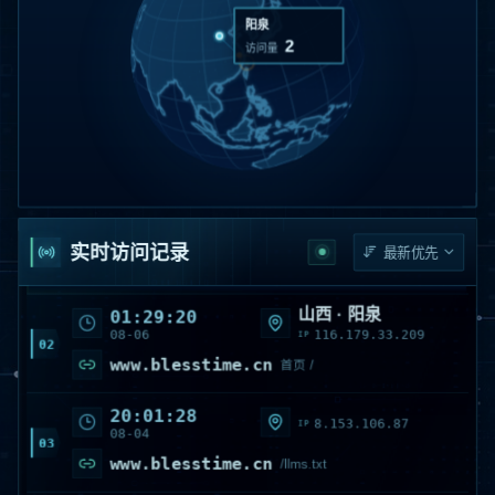
阳泉
2
访问量
河北 · 唐山
12:22:10
08-08
183.199.16.0
IP
01
实时访问记录
www.blesstime.cn
首页 /
山西 · 阳泉
01:29:20
08-06
116.179.33.209
IP
02
www.blesstime.cn
首页 /
20:01:28
8.153.106.87
IP
08-04
03
www.blesstime.cn
/llms.txt